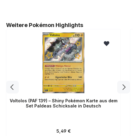
Produktgalerie überspringen
Weitere Pokémon Highlights
Voltolos (PAF 139) – Shiny Pokémon Karte aus dem
Set Paldeas Schicksale in Deutsch
Regulärer Preis:
5,49 €