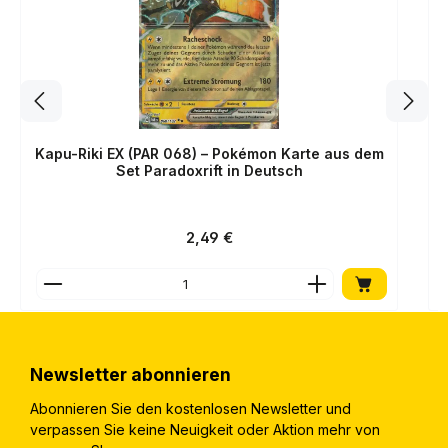
Kapu-Riki EX (PAR 068) – Pokémon Karte aus dem
Set Paradoxrift in Deutsch
Regulärer Preis:
2,49 €
Produkt Anzahl: Gib den gewünschten Wert ein o
Newsletter abonnieren
Abonnieren Sie den kostenlosen Newsletter und
verpassen Sie keine Neuigkeit oder Aktion mehr von