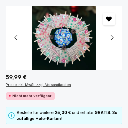
POKÉMON EINZELKARTEN NACH SETS
Bildergalerie überspringen
SORTIERT
Finde deine Wunschkarten schnell und übersichtlich nach
Set sortiert – von Karmesin & Purpur über 151 bis hin zu
beliebten Klassikern.
ALLE SETS ANSEHEN
Regulärer Preis:
59,99 €
Preise inkl. MwSt. zzgl. Versandkosten
Nicht mehr verfügbar
Bestelle für weitere
25,00 €
und erhalte
GRATIS: 3x
zufällige Holo-Karten
!