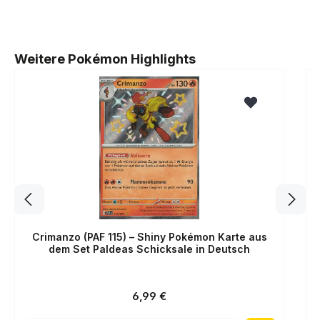
Produktgalerie überspringen
Weitere Pokémon Highlights
Crimanzo (PAF 115) – Shiny Pokémon Karte aus
dem Set Paldeas Schicksale in Deutsch
Regulärer Preis:
6,99 €