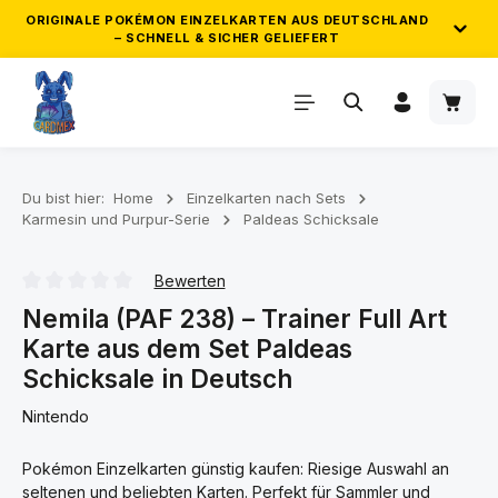
ORIGINALE POKÉMON EINZELKARTEN AUS DEUTSCHLAND
– SCHNELL & SICHER GELIEFERT
Zum Hauptinhalt springen
Waren
ZUVERLÄSSIGER VERSAND & GEPRÜFTE
QUALITÄT
Wir versenden ausschließlich originale Pokémon
Einzelkarten direkt aus Deutschland. Deine Bestellung wird
Du bist hier:
Home
Einzelkarten nach Sets
Karmesin und Purpur-Serie
Paldeas Schicksale
sorgfältig geprüft, sicher verpackt und zuverlässig
verschickt. So kommt deine Pokémon Karten Bestellung
schnell und in einwandfreiem Zustand bei dir an.
Bewerten
Durchschnittliche Bewertung von 0 von 5 Sternen
Nemila (PAF 238) – Trainer Full Art
Karte aus dem Set Paldeas
GRATIS POKÉMON KARTEN AB 25€ &
50€
Schicksale in Deutsch
Nintendo
Sammle automatisch Gratis-Karten zu deiner Bestellung ab
25€ und 50€ Einkaufswert!
Pokémon Einzelkarten günstig kaufen: Riesige Auswahl an
seltenen und beliebten Karten. Perfekt für Sammler und