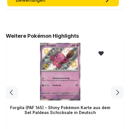
Produktgalerie überspringen
Weitere Pokémon Highlights
Forgita (PAF 165) – Shiny Pokémon Karte aus dem
Set Paldeas Schicksale in Deutsch