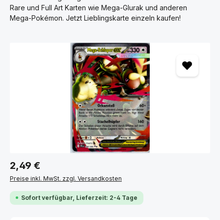
POKÉMON EINZELKARTEN NACH SETS
Rare und Full Art Karten wie Mega-Glurak und anderen
SORTIERT
Mega-Pokémon. Jetzt Lieblingskarte einzeln kaufen!
Finde deine Wunschkarten schnell und übersichtlich nach
Bildergalerie überspringen
Set sortiert – von Karmesin & Purpur über 151 bis hin zu
beliebten Klassikern.
ALLE SETS ANSEHEN
Regulärer Preis:
2,49 €
Preise inkl. MwSt. zzgl. Versandkosten
Sofort verfügbar, Lieferzeit: 2-4 Tage