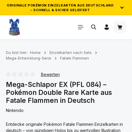
ORIGINALE POKÉMON EINZELKARTEN AUS DEUTSCHLAND
– SCHNELL & SICHER GELIEFERT
Zum Hauptinhalt springen
Waren
ZUVERLÄSSIGER VERSAND & GEPRÜFTE
QUALITÄT
Wir versenden ausschließlich originale Pokémon
Einzelkarten direkt aus Deutschland. Deine Bestellung wird
Du bist hier:
Home
Einzelkarten nach Sets
Mega-Entwicklung-Serie
Fatale Flammen
sorgfältig geprüft, sicher verpackt und zuverlässig
verschickt. So kommt deine Pokémon Karten Bestellung
schnell und in einwandfreiem Zustand bei dir an.
Bewerten
Durchschnittliche Bewertung von 0 von 5 Sternen
Mega-Schlapor EX (PFL 084) –
Pokémon Double Rare Karte aus
GRATIS POKÉMON KARTEN AB 25€ &
50€
Fatale Flammen in Deutsch
Nintendo
Sammle automatisch Gratis-Karten zu deiner Bestellung ab
25€ und 50€ Einkaufswert!
Entdecke originale Pokémon Fatale Flammen Einzelkarten in
deutsch – von günstigen Holos bis zu wertvollen Illustration