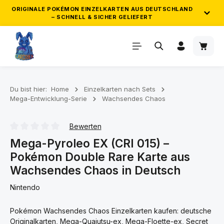
ORIGINALE POKÉMON EINZELKARTEN AUS DEUTSCHLAND
– SCHNELL & SICHER GELIEFERT
Zum Hauptinhalt springen
Waren
ZUVERLÄSSIGER VERSAND & GEPRÜFTE
QUALITÄT
Wir versenden ausschließlich originale Pokémon
Einzelkarten direkt aus Deutschland. Deine Bestellung wird
Du bist hier:
Home
Einzelkarten nach Sets
Mega-Entwicklung-Serie
Wachsendes Chaos
sorgfältig geprüft, sicher verpackt und zuverlässig
verschickt. So kommt deine Pokémon Karten Bestellung
schnell und in einwandfreiem Zustand bei dir an.
Bewerten
Durchschnittliche Bewertung von 0 von 5 Sternen
Mega-Pyroleo EX (CRI 015) –
Pokémon Double Rare Karte aus
GRATIS POKÉMON KARTEN AB 25€ &
50€
Wachsendes Chaos in Deutsch
Nintendo
Sammle automatisch Gratis-Karten zu deiner Bestellung ab
25€ und 50€ Einkaufswert!
Pokémon Wachsendes Chaos Einzelkarten kaufen: deutsche
Originalkarten, Mega-Quajutsu-ex, Mega-Floette-ex, Secret