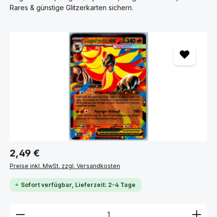
POKÉMON EINZELKARTEN NACH SETS
Rares & günstige Glitzerkarten sichern.
SORTIERT
Bildergalerie überspringen
Finde deine Wunschkarten schnell und übersichtlich nach
Set sortiert – von Karmesin & Purpur über 151 bis hin zu
beliebten Klassikern.
ALLE SETS ANSEHEN
Regulärer Preis:
2,49 €
Preise inkl. MwSt. zzgl. Versandkosten
Sofort verfügbar, Lieferzeit: 2-4 Tage
Produkt Anzahl: Gib den gewünschten Wert ein ode