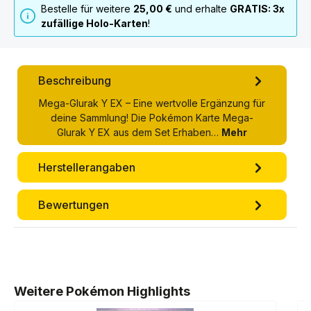
Bestelle für weitere
25,00 €
und erhalte
GRATIS: 3x
zufällige Holo-Karten
!
Beschreibung
Mega-Glurak Y EX – Eine wertvolle Ergänzung für
deine Sammlung! Die Pokémon Karte Mega-
Glurak Y EX aus dem Set Erhaben…
Mehr
Herstellerangaben
Bewertungen
Produktgalerie überspringen
Weitere Pokémon Highlights