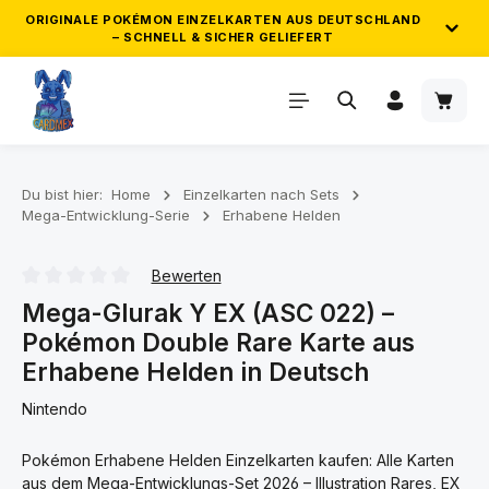
ORIGINALE POKÉMON EINZELKARTEN AUS DEUTSCHLAND
– SCHNELL & SICHER GELIEFERT
Zum Hauptinhalt springen
Waren
ZUVERLÄSSIGER VERSAND & GEPRÜFTE
QUALITÄT
Wir versenden ausschließlich originale Pokémon
Einzelkarten direkt aus Deutschland. Deine Bestellung wird
Du bist hier:
Home
Einzelkarten nach Sets
Mega-Entwicklung-Serie
Erhabene Helden
sorgfältig geprüft, sicher verpackt und zuverlässig
verschickt. So kommt deine Pokémon Karten Bestellung
schnell und in einwandfreiem Zustand bei dir an.
Bewerten
Durchschnittliche Bewertung von 0 von 5 Sternen
Mega-Glurak Y EX (ASC 022) –
Pokémon Double Rare Karte aus
GRATIS POKÉMON KARTEN AB 25€ &
50€
Erhabene Helden in Deutsch
Nintendo
Sammle automatisch Gratis-Karten zu deiner Bestellung ab
25€ und 50€ Einkaufswert!
Pokémon Erhabene Helden Einzelkarten kaufen: Alle Karten
aus dem Mega-Entwicklungs-Set 2026 – Illustration Rares, EX