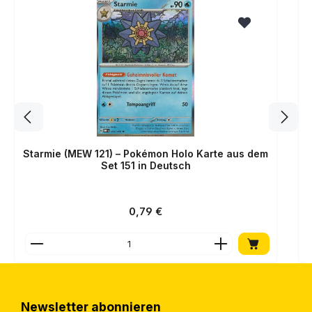
Starmie (MEW 121) – Pokémon Holo Karte aus dem
Set 151 in Deutsch
Regulärer Preis:
0,79 €
Produkt Anzahl: Gib den gewünschten Wert ein o
Newsletter abonnieren