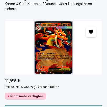
POKÉMON EINZELKARTEN NACH SETS
Karten & Gold Karten auf Deutsch. Jetzt Lieblingskarten
SORTIERT
sichern.
Finde deine Wunschkarten schnell und übersichtlich nach
Bildergalerie überspringen
Set sortiert – von Karmesin & Purpur über 151 bis hin zu
beliebten Klassikern.
ALLE SETS ANSEHEN
Regulärer Preis:
11,99 €
Preise inkl. MwSt. zzgl. Versandkosten
Nicht mehr verfügbar