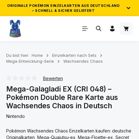
ORIGINALE POKÉMON EINZELKARTEN AUS DEUTSCHLAND
– SCHNELL & SICHER GELIEFERT
Zum Hauptinhalt springen
Waren
ZUVERLÄSSIGER VERSAND & GEPRÜFTE
QUALITÄT
Wir versenden ausschließlich originale Pokémon
Einzelkarten direkt aus Deutschland. Deine Bestellung wird
Du bist hier:
Home
Einzelkarten nach Sets
Mega-Entwicklung-Serie
Wachsendes Chaos
sorgfältig geprüft, sicher verpackt und zuverlässig
verschickt. So kommt deine Pokémon Karten Bestellung
schnell und in einwandfreiem Zustand bei dir an.
Bewerten
Durchschnittliche Bewertung von 0 von 5 Sternen
Mega-Galagladi EX (CRI 048) –
Pokémon Double Rare Karte aus
GRATIS POKÉMON KARTEN AB 25€ &
50€
Wachsendes Chaos in Deutsch
Nintendo
Sammle automatisch Gratis-Karten zu deiner Bestellung ab
25€ und 50€ Einkaufswert!
Pokémon Wachsendes Chaos Einzelkarten kaufen: deutsche
Originalkarten, Mega-Quajutsu-ex, Mega-Floette-ex, Secret