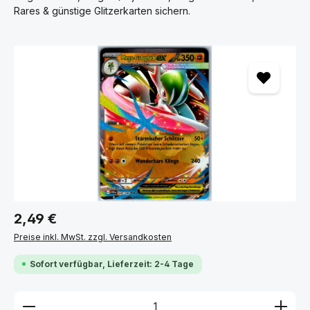
POKÉMON EINZELKARTEN NACH SETS
Rares & günstige Glitzerkarten sichern.
SORTIERT
Bildergalerie überspringen
Finde deine Wunschkarten schnell und übersichtlich nach
Set sortiert – von Karmesin & Purpur über 151 bis hin zu
beliebten Klassikern.
ALLE SETS ANSEHEN
Regulärer Preis:
2,49 €
Preise inkl. MwSt. zzgl. Versandkosten
Sofort verfügbar, Lieferzeit: 2-4 Tage
Produkt Anzahl: Gib den gewünschten Wert ein ode