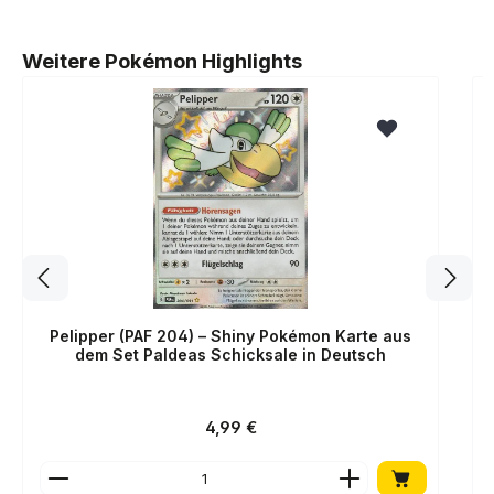
Produktgalerie überspringen
Weitere Pokémon Highlights
Pelipper (PAF 204) – Shiny Pokémon Karte aus
dem Set Paldeas Schicksale in Deutsch
Regulärer Preis:
4,99 €
Produkt Anzahl: Gib den gewünschten Wert ein o