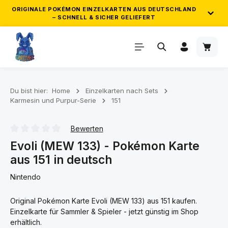
ORIGINALE POKÉMON EINZELKARTEN AUS DEUTSCHLAND
– SCHNELL & SICHER GELIEFERT
Zum Hauptinhalt springen
Waren
ZUVERLÄSSIGER VERSAND & GEPRÜFTE
QUALITÄT
Wir versenden ausschließlich originale Pokémon
Einzelkarten direkt aus Deutschland. Deine Bestellung wird
Du bist hier:
Home
Einzelkarten nach Sets
Karmesin und Purpur-Serie
151
sorgfältig geprüft, sicher verpackt und zuverlässig
verschickt. So kommt deine Pokémon Karten Bestellung
schnell und in einwandfreiem Zustand bei dir an.
Bewerten
Durchschnittliche Bewertung von 0 von 5 Sternen
Evoli (MEW 133) - Pokémon Karte
aus 151 in deutsch
GRATIS POKÉMON KARTEN AB 25€ &
50€
Nintendo
Sammle automatisch Gratis-Karten zu deiner Bestellung ab
Original Pokémon Karte Evoli (MEW 133) aus 151 kaufen.
25€ und 50€ Einkaufswert!
Einzelkarte für Sammler & Spieler - jetzt günstig im Shop
erhältlich.