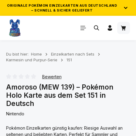
ORIGINALE POKÉMON EINZELKARTEN AUS DEUTSCHLAND
– SCHNELL & SICHER GELIEFERT
Zum Hauptinhalt springen
Waren
ZUVERLÄSSIGER VERSAND & GEPRÜFTE
QUALITÄT
Wir versenden ausschließlich originale Pokémon
Einzelkarten direkt aus Deutschland. Deine Bestellung wird
Du bist hier:
Home
Einzelkarten nach Sets
Karmesin und Purpur-Serie
151
sorgfältig geprüft, sicher verpackt und zuverlässig
verschickt. So kommt deine Pokémon Karten Bestellung
schnell und in einwandfreiem Zustand bei dir an.
Bewerten
Durchschnittliche Bewertung von 0 von 5 Sternen
Amoroso (MEW 139) – Pokémon
Holo Karte aus dem Set 151 in
GRATIS POKÉMON KARTEN AB 25€ &
50€
Deutsch
Nintendo
Sammle automatisch Gratis-Karten zu deiner Bestellung ab
25€ und 50€ Einkaufswert!
Pokémon Einzelkarten günstig kaufen: Riesige Auswahl an
seltenen und beliebten Karten. Perfekt für Sammler und